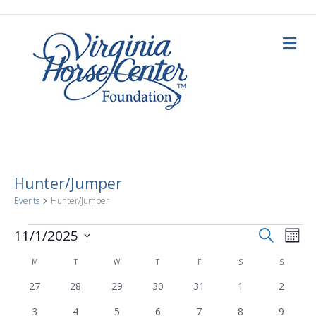
Me
Hunter/Jumper
Events
Hunter/Jumper
E
Events
E
S
11/1/2025
M
e
o
S
v
a
v
n
C
M
MONDAY
T
TUESDAY
W
WEDNESDAY
T
THURSDAY
F
FRIDAY
S
SATURDAY
S
SUNDAY
e
r
t
c
e
l
h
0
0
0
0
0
0
0
27
28
29
30
31
1
2
h
e
a
e
e
e
e
e
e
e
e
n
c
0
0
0
1
1
1
1
3
4
5
6
7
8
9
v
v
v
v
v
v
v