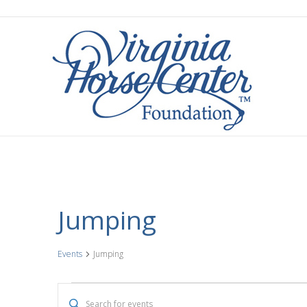
Jumping
Events
Jumping
Events
E
E