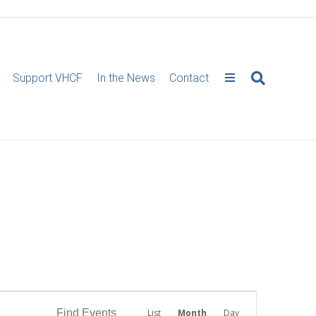
Support VHCF
In the News
Contact
E
Find Events
List
Month
Day